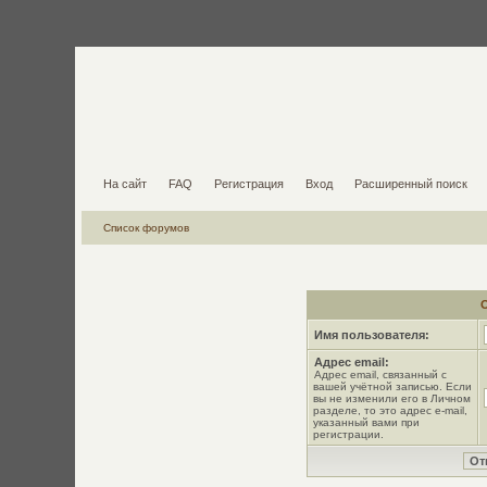
На сайт
FAQ
Регистрация
Вход
Расширенный поиск
Список форумов
Имя пользователя:
Адрес email:
Адрес email, связанный с
вашей учётной записью. Если
вы не изменили его в Личном
разделе, то это адрес e-mail,
указанный вами при
регистрации.