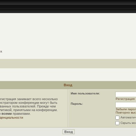
ск
Вход
Имя пользователя:
гистрация занимает всего несколько
Регистрация
нистратором конференции могут быть
Пароль:
ованных пользователей. Прежде чем
Забыли паро
олитикой, принятыми на конференции.
Повторно выс
о
всеми
правилами.
денциальности
Автоматич
Скрыть мо