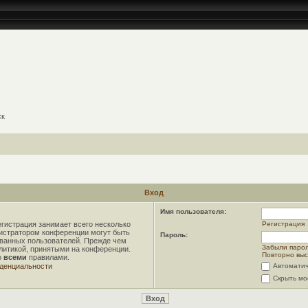
ск
Вход
Имя пользователя:
гистрация занимает всего несколько
Регистрация
нистратором конференции могут быть
Пароль:
ованных пользователей. Прежде чем
Забыли паро
олитикой, принятыми на конференции.
Повторно выс
о
всеми
правилами.
денциальности
Автоматич
Скрыть мо